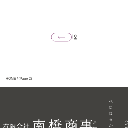
1
2
HOME
/ (Page 2)
べ
に
は
る
お
か