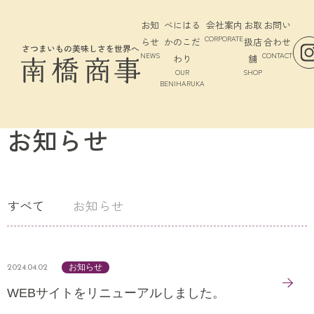
お知
べにはる
会社案内
お取
お問い
CORPORATE
らせ
かのこだ
扱店
合わせ
NEWS
CONTACT
わり
舗
OUR
SHOP
BENIHARUKA
NEWS
お知らせ
すべて
お知らせ
お知らせ
2024.04.02
WEBサイトをリニューアルしました。